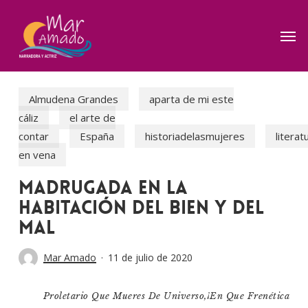
Skip
to
Men
main
content
Almudena Grandes
aparta de mi este
cáliz
el arte de
contar
España
historiadelasmujeres
literat
en vena
Madrugada en la
habitación del bien y del
mal
Mar Amado
11 de julio de 2020
Proletario Que Mueres De Universo,¡en Que Frenética