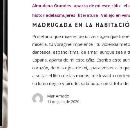
habitación
Almudena Grandes
aparta de mi este cáliz
el 
del
historiadelasmujeres
literatura
Vallejo en ven
bien
Madrugada en la habitació
y
Proletario que mueres de universo,¡en que frené
del
miseria, tu vorágine impelente tu violencia metód
mal
dantesca, españolísima, de amar, aunque sea a tr
España, aparta de mi este cáliz. Escribo esto aun
corazón, de mis ojos, de mí,…para volver a lo q
a soltar el libro de las manos, me levanto con lenti
su lomo negro y picudo, satinado…con la foto d
Mar Amado
11 de julio de 2020