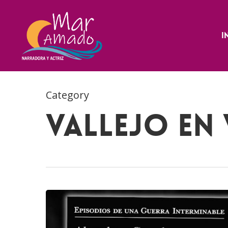
Skip
to
main
I
content
Category
Vallejo en