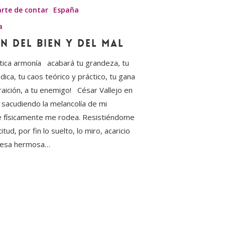
arte de contar
España
a
n del bien y del mal
tica armonía acabará tu grandeza, tu
ica, tu caos teórico y práctico, tu gana
aición, a tu enemigo! César Vallejo en
 sacudiendo la melancolía de mi
ue físicamente me rodea. Resistiéndome
tud, por fin lo suelto, lo miro, acaricio
e esa hermosa…