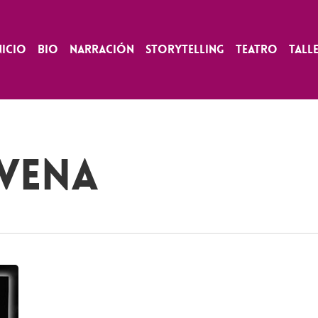
nicio
Bio
Narración
Storytelling
Teatro
Tall
 vena
Madrugada
en
la