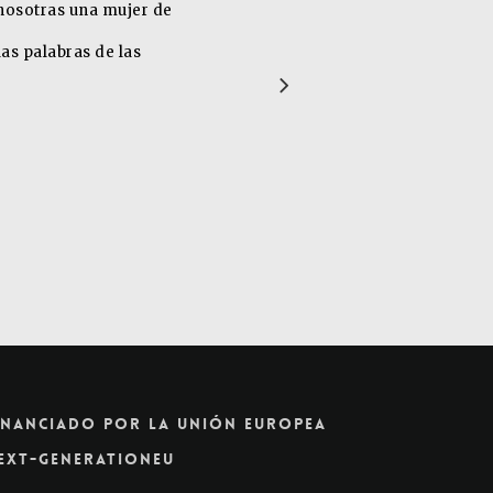
cho la atención los
dad de convertirse en
ovimiento corporal,
4
inanciado Por La Unión Europea