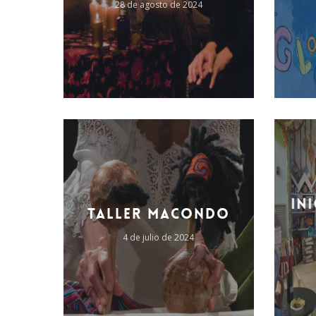
28 de agosto de 2024
'.get_the_title().'
'.get_the_
in
Taller MACONDO
4 de julio de 2024