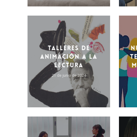
'.get_the_title().'
'.get_the_
Talleres de
n
animación a la
t
lectura
m
21 de junio de 2024
'.get_the_title().'
'.get_the_