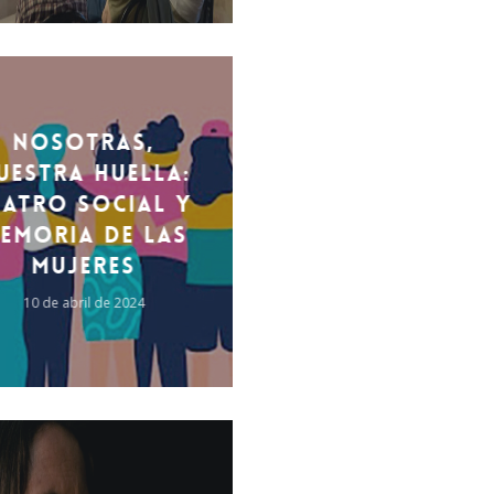
title().'
Nosotras,
uestra Huella:
eatro social y
emoria de las
mujeres
10 de abril de 2024
title().'