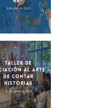
rap
9 de julio de 2024
title().'
Taller de
iciación al arte
de contar
historias
21 de junio de 2024