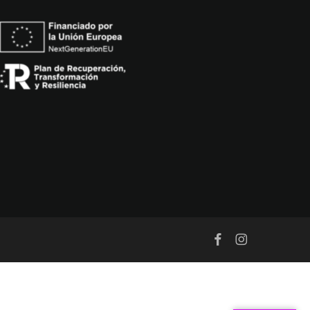
ext-GenerationEU
facebook
instagram