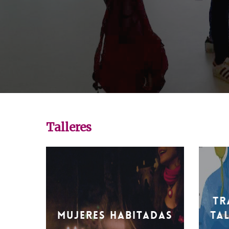
Talleres
'.get_the_title().'
'.get_the_
Tr
Mujeres Habitadas
Ta