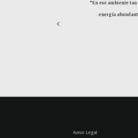
“
"Aquel viernes, t
diferentes movimient
diferentes persona