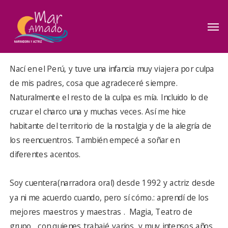
Skip
to
Men
main
content
Nací en el Perú, y tuve una infancia muy viajera por culpa
de mis padres, cosa que agradeceré siempre.
Naturalmente el resto de la culpa es mía. Incluido lo de
cruzar el charco una y muchas veces. Así me hice
habitante del territorio de la nostalgia y de la alegría de
los reencuentros. También empecé a soñar en
diferentes acentos.
Soy cuentera(narradora oral) desde 1992 y actriz desde
ya ni me acuerdo cuando, pero sí cómo.: aprendí de los
mejores maestros y maestras . Magia, Teatro de
grupo, con quienes trabajé varios y muy intensos años