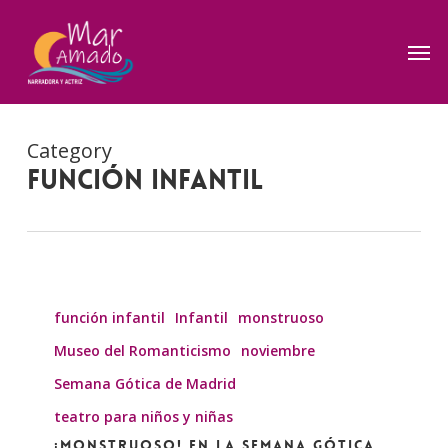
Skip
to
Men
main
content
Category
función infantil
¡MONSTRUOSO!
en
función infantil
Infantil
monstruoso
la
Museo del Romanticismo
noviembre
Semana
Semana Gótica de Madrid
Gótica
teatro para niños y niñas
de
¡MONSTRUOSO! en la Semana Gótica