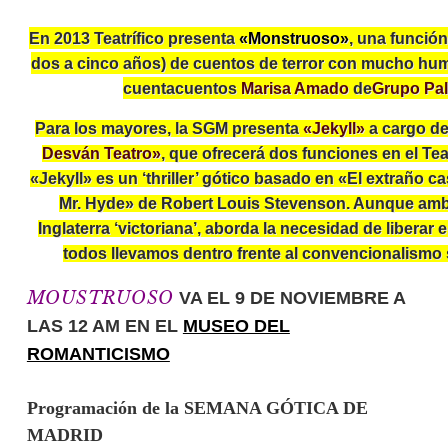
En 2013 Teatrífico presenta
«Monstruoso»
, una función
dos a cinco años) de cuentos de terror con mucho humo
cuentacuentos
Marisa Amado
de
Grupo Pal
Para los mayores, la SGM presenta
«Jekyll»
a cargo d
Desván Teatro»
, que ofrecerá dos funciones en el Te
«Jekyll» es un ‘thriller’ gótico basado en «El extraño ca
Mr.
H
yde» de Robert Louis Stevenson. Aunque amb
Inglaterra ‘victoriana’, aborda la necesidad de liberar 
todos llevamos dentro frente al convencionalismo 
MOUSTRUOSO
VA EL 9 DE NOVIEMBRE A
LAS 12 AM EN EL
MUSEO DEL
ROMANTICISMO
Programación de la SEMANA GÓTICA DE
MADRID