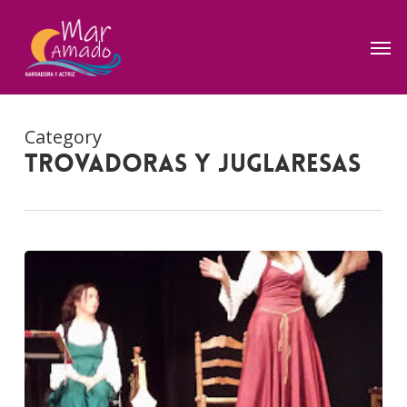
Skip
to
Men
main
content
Category
Trovadoras y juglaresas