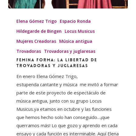
FEMINA
FORMA:
Elena Gómez Trigo
Espacio Ronda
La
Hildegarde de Bingen
Locus Musicus
libertad
Mujeres Creadoras
Música antigua
de
Trovadoras
Trovadoras y juglaresas
trovadoras
FEMINA FORMA: La libertad de
y
trovadoras y juglaresas
juglaresas
En enero Elena Gómez Trigo,
estupenda cantante y música me invitó a formar
parte de este proyecto de espectáculo de
música antigua, junto con su grupo Locus
Musicus.ya etamos en octubre y las funciones
que hemos hecho solo han conseguido....¡que
querramos más! Lo que gozo y aprendo en cada
ensayo y cada función es interminable. Aquí Elena