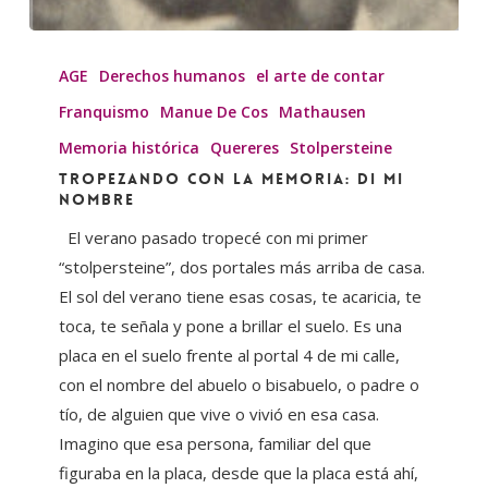
Tropezando
con
AGE
Derechos humanos
el arte de contar
la
Franquismo
Manue De Cos
Mathausen
memoria:
Memoria histórica
Quereres
Stolpersteine
di
Tropezando con la memoria: di mi
mi
nombre
nombre
El verano pasado tropecé con mi primer
“stolpersteine”, dos portales más arriba de casa.
El sol del verano tiene esas cosas, te acaricia, te
toca, te señala y pone a brillar el suelo. Es una
placa en el suelo frente al portal 4 de mi calle,
con el nombre del abuelo o bisabuelo, o padre o
tío, de alguien que vive o vivió en esa casa.
Imagino que esa persona, familiar del que
figuraba en la placa, desde que la placa está ahí,