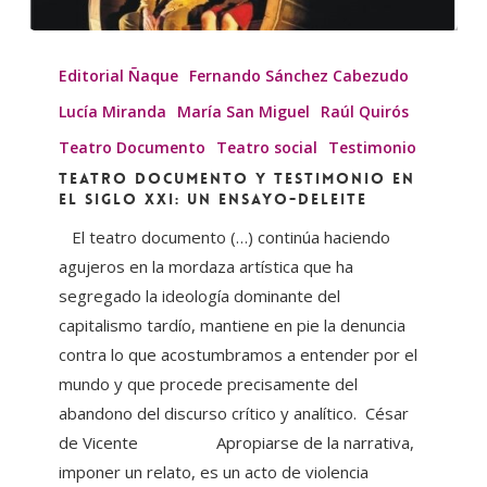
TEATRO
DOCUMENTO
Editorial Ñaque
Fernando Sánchez Cabezudo
Y
Lucía Miranda
María San Miguel
Raúl Quirós
TESTIMONIO
Teatro Documento
Teatro social
Testimonio
EN
TEATRO DOCUMENTO Y TESTIMONIO EN
EL
EL SIGLO XXI: un ensayo-deleite
SIGLO
El teatro documento (…) continúa haciendo
XXI:
agujeros en la mordaza artística que ha
un
segregado la ideología dominante del
ensayo-
capitalismo tardío, mantiene en pie la denuncia
deleite
contra lo que acostumbramos a entender por el
mundo y que procede precisamente del
abandono del discurso crítico y analítico. César
de Vicente Apropiarse de la narrativa,
imponer un relato, es un acto de violencia