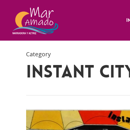
Skip
to
main
I
content
Category
Instant Cit