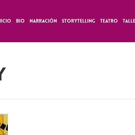
nicio
Bio
Narración
Storytelling
Teatro
Tall
y
La
Esquinita
del