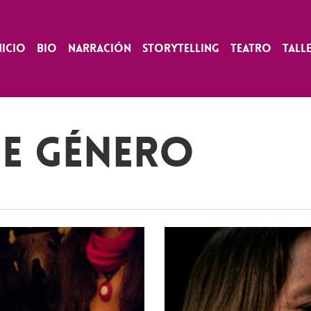
nicio
Bio
Narración
Storytelling
Teatro
Tall
de género