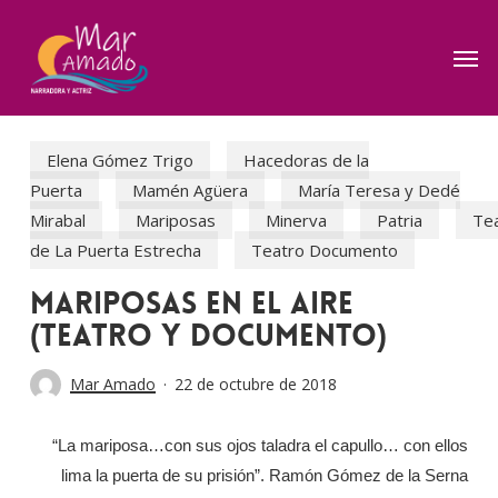
Skip
to
Men
main
content
Elena Gómez Trigo
Hacedoras de la
Puerta
Mamén Agüera
María Teresa y Dedé
Mirabal
Mariposas
Minerva
Patria
Te
de La Puerta Estrecha
Teatro Documento
MARIPOSAS EN EL AIRE
(Teatro y documento)
Mar Amado
22 de octubre de 2018
“La mariposa…con sus ojos taladra el capullo… con ellos
lima la puerta de su prisión”. Ramón Gómez de la Serna